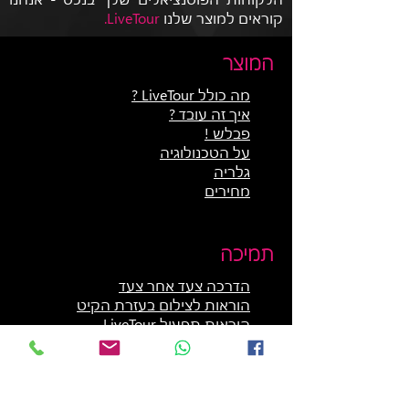
קוראים למוצר שלנו
LiveTour.
המוצר
מה כולל LiveTour ?
איך זה עובד ?
פבלש !
על הטכנולוגיה
גלריה
מחירים
תמיכה
הדרכה צעד אחר צעד
הוראות לצילום בעזרת הקיט
הוראות תפעול LiveTour
החשבון שלי
שאלות נפוצות
פנייה לעזרה