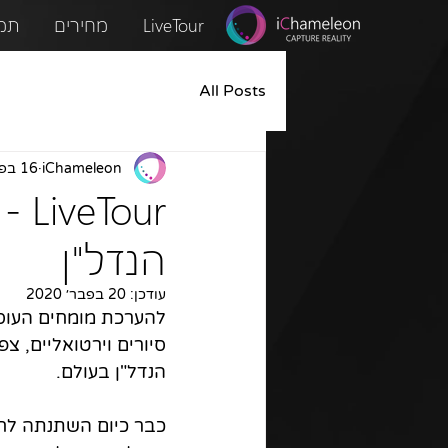
LiveTour
מחירים
תמ
All Posts
iChameleon
16 בפבר׳ 2020
our
הנדל"ן
עודכן:
20 בפבר׳ 2020
להערכת מומחים העוסק
סיורים וירטואליים, 
הנדל"ן בעולם.
כבר כיום השתנתה לחל