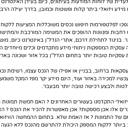
עדית של לוחות המודעות בעיתונים, כיום בעידן האינטרנט
 מידע ויזואלי ביתר קלות ופשטות וכמובן, בדרך יעילה הרבה
פכו לפלטפורמות חיפוש נכסים משוכללות המציעות ללקוח 
ש רחבות ומגוונות ההופכים את המשימה המורכבת והמתישה
תר. בניגוד לתחילת דרכם, אתרי הנדל"ן באינטרנט כיום, מוש
ה עסקית המספקות ניתוחי מידע מתקדמים וכלים מיוחדים 
עסקיות טובות יותר בתחום הנדל"ן בכל אזור ושכונה בארץ
 עסקאות ברחוב, בבניין או אפילו של הנכס עצמו, רשימת נכס
כשיו למכירה באזור ועוד, הינם מידע יקר מפז המקל משמעו
טות ולבצע רכישה טובה יותר מבעבר.
זואלי התקדמנו בעשורים האחרונים ? האם חמשת תמונות ה
ם אלו אכן מספקות? אכן מאפשרות להכיר את הנכס ? האם
ם של התמונות ? אז האמת שלא. בתחום ההמחשה הוויזואל
ביותר ללקוח המספק היכולת להתרשם מהנכס ללא הגעה פי