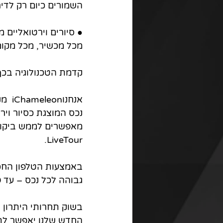
השמורים כיום רק לדיר
● סיורים וירטואליים 
מכל מכשיר, מכל מקום 
קדמת הטכנולוגיה בכף 
אנחנ
נכס המוצגת כסיור וי
מאפשרים לממש ביקור 
LiveTour.
באמצעות הטלפון החכם 
גבוהה לכל נכס – עד 40 שניות לחלל בנכס, מהירות שיא ותוצאה מיטבית.
בשוק תחרותי היתרון י
החדש שלנו יאפשר לך 